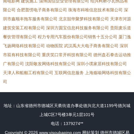
南电影网
建筑施工
淄博国信企业管理有限公司
绍兴柯桥小瓦绣品有
限公司
合肥普愣电子商务有限公司
珠海市科唯信息技术有限公司
深
圳市鑫顺丰拖车服务有限公司
北京韶华聚梦科技有限公司
天津市河源
建筑安装工程有限公司
深圳方圆宝信息科技服务有限公司
贵阳麦乐道
餐饮管理有限公司
程力专用汽车股份有限公司销售十五分公司
厦门逸
飞扬网络科技有限公司
动物医院
武汉禹大大电子商务有限公司
深圳
市双有科技有限公司
重庆笑口常开科技有限公司
德州盘石拳击运动推
广有限公司
沈阳敬发网络科技有限公司
深圳小璞家居科技有限公司
天津人和船舶工程有限公司
互联网信息服务
上海殇喻网络科技有限公
司
地址：山东省德州市德城区天衢街道办事处德兴北大道1199号德兴城
上城C区7号楼3单元1层101号
电话：1379274**
Copyright © 2026
www.yisoubaping.com
网站策划
德州市德城区易