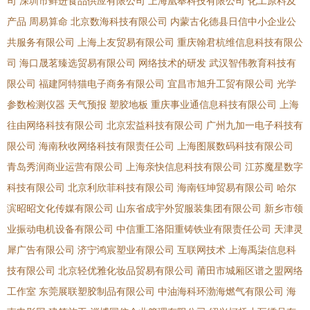
司
深圳市鲜进食品供应有限公司
上海凰奉科技有限公司
化工原料及
产品
周易算命
北京数海科技有限公司
内蒙古化德县日信中小企业公
共服务有限公司
上海上友贸易有限公司
重庆翰君杭维信息科技有限公
司
海口晟茗臻选贸易有限公司
网络技术的研发
武汉智伟教育科技有
限公司
福建阿特猫电子商务有限公司
宜昌市旭升工贸有限公司
光学
参数检测仪器
天气预报
塑胶地板
重庆事业通信息科技有限公司
上海
往由网络科技有限公司
北京宏益科技有限公司
广州九加一电子科技有
限公司
海南秋收网络科技有限责任公司
上海图展数码科技有限公司
青岛秀润商业运营有限公司
上海亲快信息科技有限公司
江苏魔星数字
科技有限公司
北京利欣菲科技有限公司
海南钰坤贸易有限公司
哈尔
滨昭昭文化传媒有限公司
山东省成宇外贸服装集团有限公司
新乡市领
业振动电机设备有限公司
中信重工洛阳重铸铁业有限责任公司
天津灵
犀广告有限公司
济宁鸿宸塑业有限公司
互联网技术
上海禹柒信息科
技有限公司
北京轻优雅化妆品贸易有限公司
莆田市城厢区谱之盟网络
工作室
东莞展联塑胶制品有限公司
中油海科环渤海燃气有限公司
海