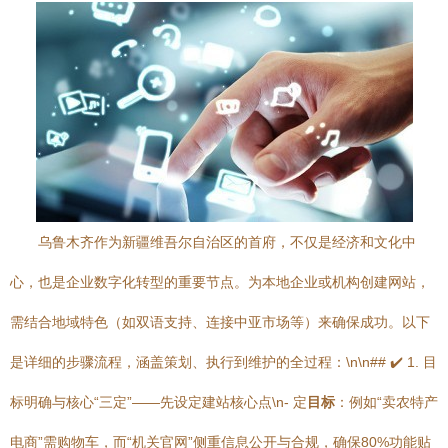
乌鲁木齐作为新疆维吾尔自治区的首府，不仅是经济和文化中
心，也是企业数字化转型的重要节点。为本地企业或机构创建网站，
需结合地域特色（如双语支持、连接中亚市场等）来确保成功。以下
是详细的步骤流程，涵盖策划、执行到维护的全过程：\n\n## ✔️ 1. 目
标明确与核心“三定”——先设定建站核心点\n- 定
目标
：例如“卖农特产
电商”需购物车，而“机关官网”侧重信息公开与合规，确保80%功能贴